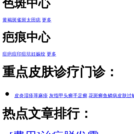
色斑中心
黄褐斑
雀斑
太田痣
更多
疤痕中心
痘疤
痘印
痘坑
妊娠纹
更多
重点皮肤诊疗门诊：
皮炎
湿疹
荨麻疹
灰指甲
头癣
手足癣
花斑癣
鱼鳞病
皮肤过
热点文章排行：