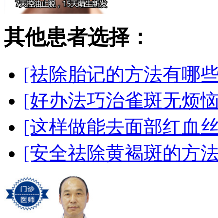
其他患者选择：
[祛除胎记的方法有哪些
[好办法巧治雀斑无烦恼
[这样做能去面部红血丝
[安全祛除黄褐斑的方法