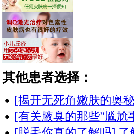
其他患者选择：
[揭开无死角嫩肤的奥秘
[有关腋臭的那些"尴尬事
[脱毛你真的了解吗]
了