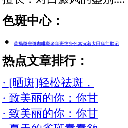
色斑中心：
黄褐斑
雀斑
咖啡斑
老年斑
纹身
色素沉着
太田痣
红胎记
热点文章排行：
· [晒斑]轻松祛斑，
· 致美丽的你：你甘
· 致美丽的你：你甘