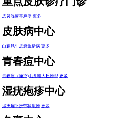
重点皮肤诊疗门诊
皮炎
湿疹
荨麻疹
更多
皮肤病中心
白癜风
牛皮癣
鱼鳞病
更多
青春痘中心
青春痘（痤疮)
毛孔粗大
丘疹型
更多
湿疣疱疹中心
湿疣
扁平疣
带状疱疹
更多