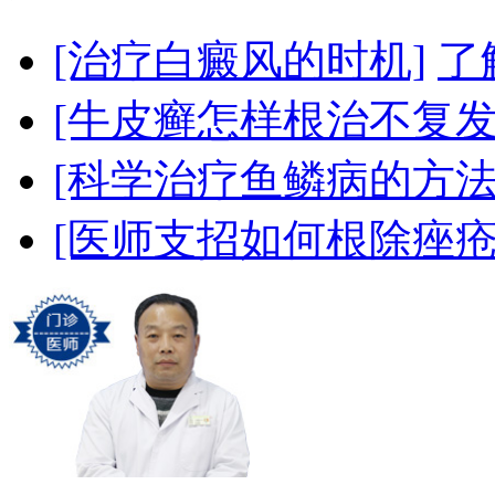
[治疗白癜风的时机]
了
[牛皮癣怎样根治不复发
[科学治疗鱼鳞病的方法
[医师支招如何根除痤疮