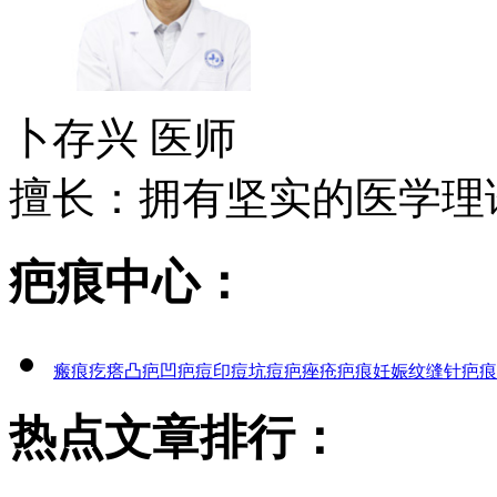
卜存兴
医师
擅长：拥有坚实的医学理论
疤痕中心：
瘢痕疙瘩
凸疤
凹疤
痘印
痘坑
痘疤
痤疮疤痕
妊娠纹
缝针疤痕
热点文章排行：