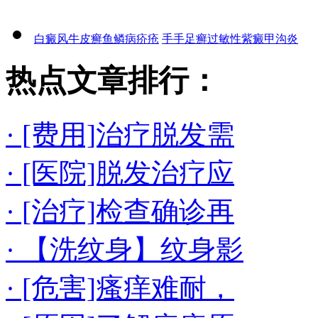
白癜风
牛皮癣
鱼鳞病
疥疮
手手足癣
过敏性紫癜
甲沟炎
热点文章排行：
· [费用]治疗脱发需
· [医院]脱发治疗应
· [治疗]检查确诊再
· 【洗纹身】纹身影
· [危害]瘙痒难耐，