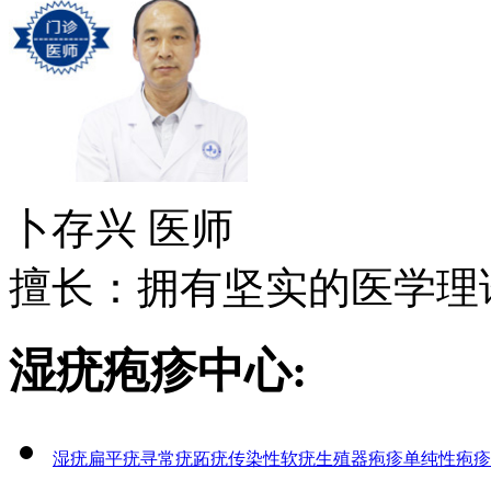
卜存兴
医师
擅长：拥有坚实的医学理论
湿疣疱疹中心:
湿疣
扁平疣
寻常疣
跖疣
传染性软疣
生殖器疱疹
单纯性疱疹