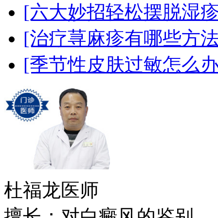
[六大妙招轻松摆脱湿疹
[治疗荨麻疹有哪些方法
[季节性皮肤过敏怎么办
杜福龙
医师
擅长：对白癜风的鉴别....