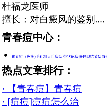
杜福龙
医师
擅长：对白癜风的鉴别....
青春痘中心：
青春痘（痤疮)
毛孔粗大
丘疹型
带状疱疹
脓包型
结节型
白
热点文章排行：
· 【青春痘】青春痘
· [痘痘]痘痘怎么治