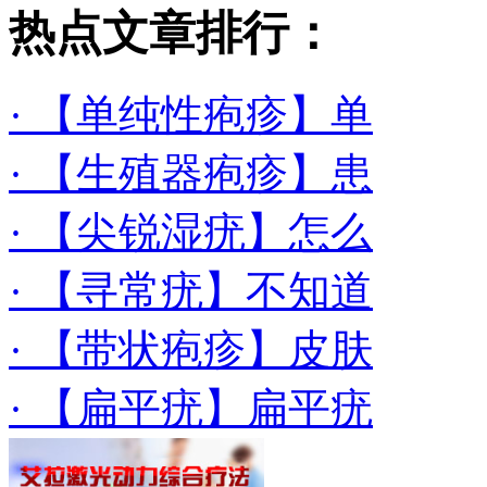
热点文章排行：
· 【单纯性疱疹】单
· 【生殖器疱疹】患
· 【尖锐湿疣】怎么
· 【寻常疣】不知道
· 【带状疱疹】皮肤
· 【扁平疣】扁平疣