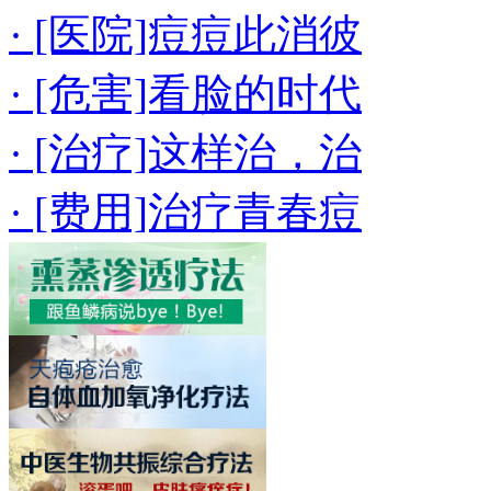
· [医院]痘痘此消彼
· [危害]看脸的时代
· [治疗]这样治，治
· [费用]治疗青春痘