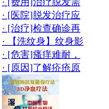
· [费用]治疗脱发需
· [医院]脱发治疗应
· [治疗]检查确诊再
· 【洗纹身】纹身影
· [危害]瘙痒难耐，
· [原因]了解疥疮原