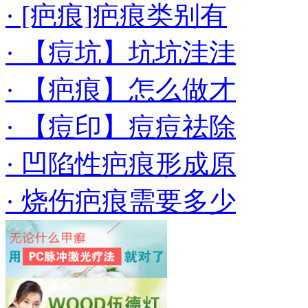
· [疤痕]疤痕类别有
· 【痘坑】坑坑洼洼
· 【疤痕】怎么做才
· 【痘印】痘痘祛除
· 凹陷性疤痕形成原
· 烧伤疤痕需要多少