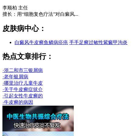
李顺柏
主任
擅长：用“细胞复色疗法”对白癜风...
皮肤病中心：
白癜风
牛皮癣
鱼鳞病
疥疮
手手足癣
过敏性紫癜
甲沟炎
热点文章排行：
·浙二和市三银屑病
·老年银屑病
·哪里治疗儿童牛皮
·关于牛皮癣症状介
·引起女性牛皮癣的
·牛皮癣的病因