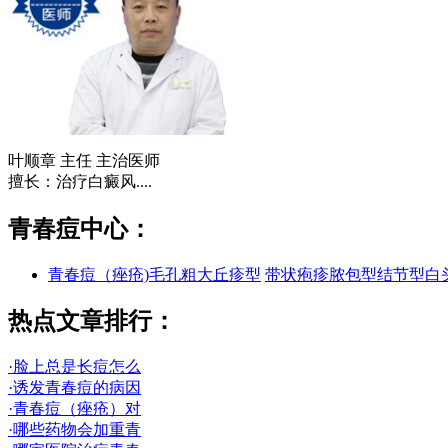
叶顺章
主任 主治医师
擅长：治疗白癜风....
青春痘中心：
青春痘（痤疮)
毛孔粗大
丘疹型
带状疱疹
脓包型
结节型
白
热点文章排行：
·脸上总是长痘怎么
·诱发青春痘的病因
·青春痘（痤疮）对
·哪些药物会加重青