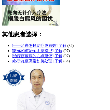
其他患者选择：
[手手足癣怎样治疗更有效]
了解
(82)
[教你如何治顽固灰指甲]
了解
(97)
[治疗疥疮病的几点建议]
了解
(97)
[冬季冻疮高发如何处理]
了解
(84)