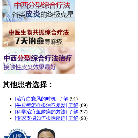
其他患者选择：
[治疗白癜风的时机]
了解
(91)
[牛皮癣怎样根治不复发]
了解
(89)
[科学治疗鱼鳞病的方法]
了解
(97)
[专家支招如何根除痤疮]
了解
(93)