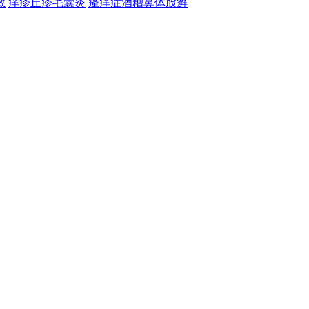
敏
痒疹
丘疹
毛囊炎
瘙痒症
酒糟鼻
体股癣