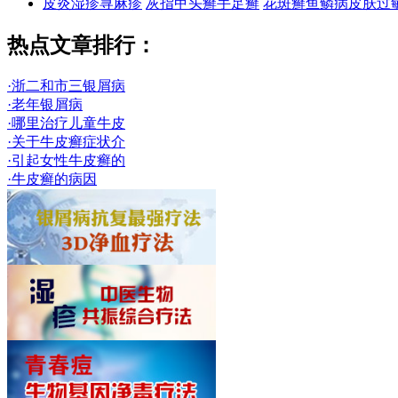
皮炎
湿疹
荨麻疹
灰指甲
头癣
手足癣
花斑癣
鱼鳞病
皮肤过
热点文章排行：
·浙二和市三银屑病
·老年银屑病
·哪里治疗儿童牛皮
·关于牛皮癣症状介
·引起女性牛皮癣的
·牛皮癣的病因