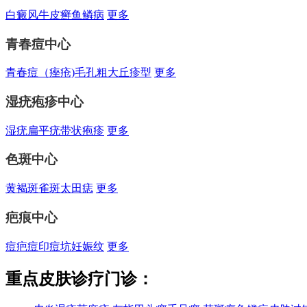
白癜风
牛皮癣
鱼鳞病
更多
青春痘中心
青春痘（痤疮)
毛孔粗大
丘疹型
更多
湿疣疱疹中心
湿疣
扁平疣
带状疱疹
更多
色斑中心
黄褐斑
雀斑
太田痣
更多
疤痕中心
痘疤
痘印
痘坑
妊娠纹
更多
重点皮肤诊疗门诊：