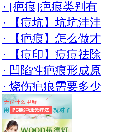
· [疤痕]疤痕类别有
· 【痘坑】坑坑洼洼
· 【疤痕】怎么做才
· 【痘印】痘痘祛除
· 凹陷性疤痕形成原
· 烧伤疤痕需要多少