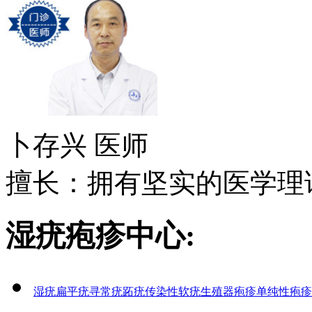
卜存兴
医师
擅长：拥有坚实的医学理论
湿疣疱疹中心:
湿疣
扁平疣
寻常疣
跖疣
传染性软疣
生殖器疱疹
单纯性疱疹