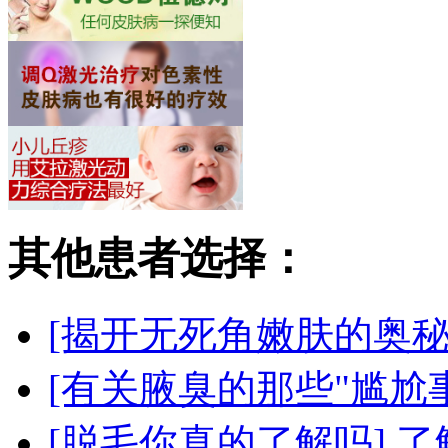
其他患者选择：
[揭开无死角嫩肤的奥秘
[有关腋臭的那些"尴尬事
[脱毛你真的了解吗]
了