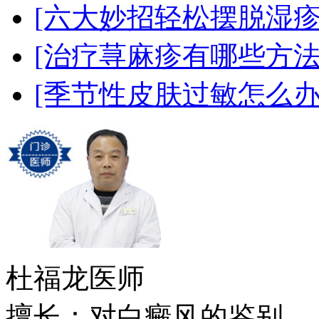
[六大妙招轻松摆脱湿疹
[治疗荨麻疹有哪些方法
[季节性皮肤过敏怎么办
杜福龙
医师
擅长：对白癜风的鉴别....