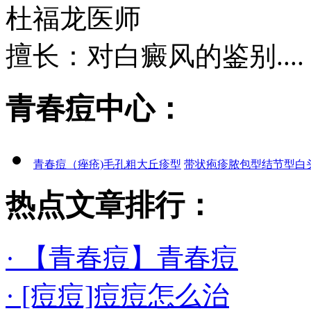
杜福龙
医师
擅长：对白癜风的鉴别....
青春痘中心：
青春痘（痤疮)
毛孔粗大
丘疹型
带状疱疹
脓包型
结节型
白
热点文章排行：
· 【青春痘】青春痘
· [痘痘]痘痘怎么治