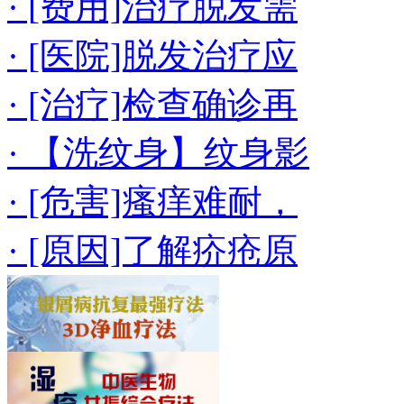
· [费用]治疗脱发需
· [医院]脱发治疗应
· [治疗]检查确诊再
· 【洗纹身】纹身影
· [危害]瘙痒难耐，
· [原因]了解疥疮原