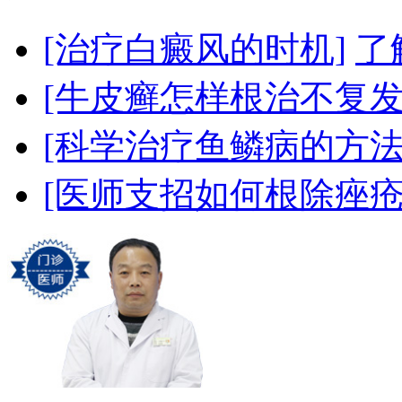
[治疗白癜风的时机]
了
[牛皮癣怎样根治不复发
[科学治疗鱼鳞病的方法
[医师支招如何根除痤疮