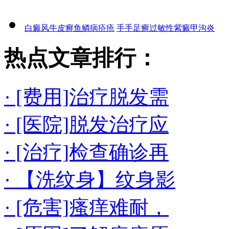
白癜风
牛皮癣
鱼鳞病
疥疮
手手足癣
过敏性紫癜
甲沟炎
热点文章排行：
· [费用]治疗脱发需
· [医院]脱发治疗应
· [治疗]检查确诊再
· 【洗纹身】纹身影
· [危害]瘙痒难耐，