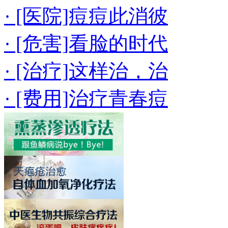
· [医院]痘痘此消彼
· [危害]看脸的时代
· [治疗]这样治，治
· [费用]治疗青春痘