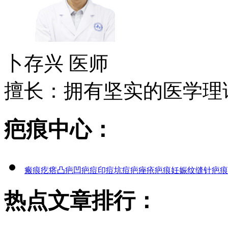
卜存兴
医师
擅长：拥有坚实的医学理论
疤痕中心：
瘢痕疙瘩
凸疤
凹疤
痘印
痘坑
痘疤
痤疮疤痕
妊娠纹
缝针疤痕
热点文章排行：