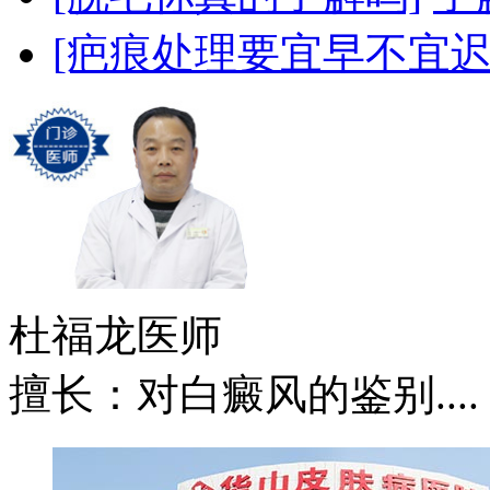
[疤痕处理要宜早不宜迟
杜福龙
医师
擅长：对白癜风的鉴别....