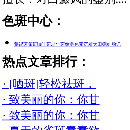
色斑中心：
黄褐斑
雀斑
咖啡斑
老年斑
纹身
色素沉着
太田痣
红胎记
热点文章排行：
· [晒斑]轻松祛斑，
· 致美丽的你：你甘
· 致美丽的你：你甘