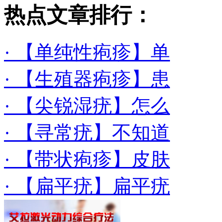
热点文章排行：
· 【单纯性疱疹】单
· 【生殖器疱疹】患
· 【尖锐湿疣】怎么
· 【寻常疣】不知道
· 【带状疱疹】皮肤
· 【扁平疣】扁平疣