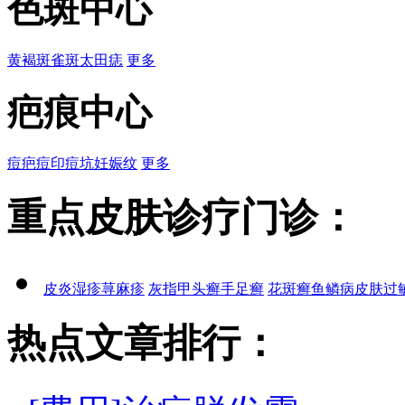
色斑中心
黄褐斑
雀斑
太田痣
更多
疤痕中心
痘疤
痘印
痘坑
妊娠纹
更多
重点皮肤诊疗门诊：
皮炎
湿疹
荨麻疹
灰指甲
头癣
手足癣
花斑癣
鱼鳞病
皮肤过
热点文章排行：