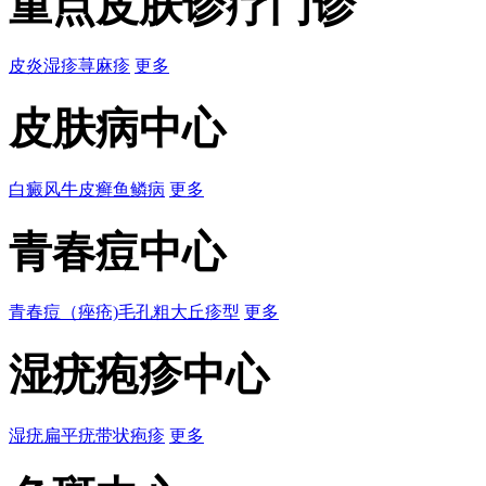
重点皮肤诊疗门诊
皮炎
湿疹
荨麻疹
更多
皮肤病中心
白癜风
牛皮癣
鱼鳞病
更多
青春痘中心
青春痘（痤疮)
毛孔粗大
丘疹型
更多
湿疣疱疹中心
湿疣
扁平疣
带状疱疹
更多