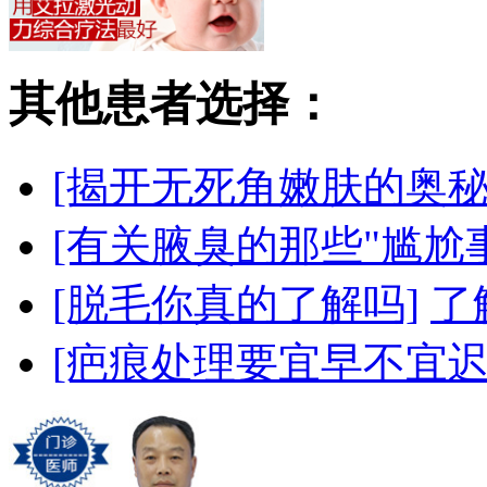
其他患者选择：
[揭开无死角嫩肤的奥秘
[有关腋臭的那些"尴尬事
[脱毛你真的了解吗]
了
[疤痕处理要宜早不宜迟