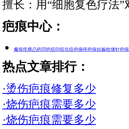
擅长：用“细胞复色疗法”对
疤痕中心：
瘢痕疙瘩
凸疤
凹疤
痘印
痘坑
痘疤
痤疮疤痕
妊娠纹
缝针疤痕
热点文章排行：
·烫伤疤痕修复多少
·烧伤疤痕需要多少
·烧伤疤痕需要多少