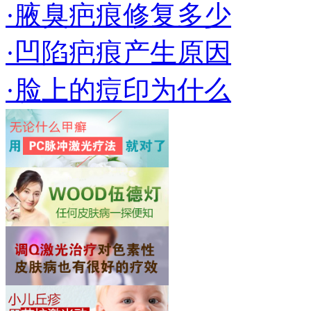
·腋臭疤痕修复多少
·凹陷疤痕产生原因
·脸上的痘印为什么