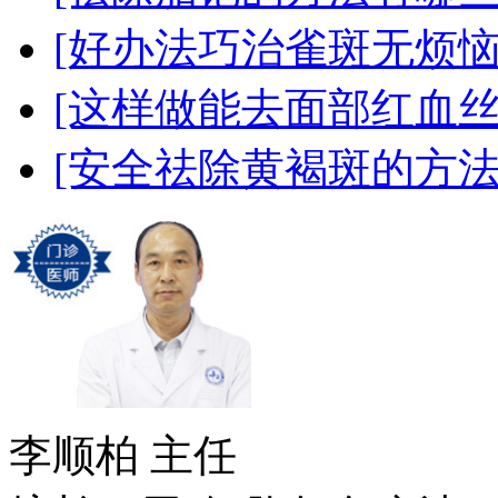
[好办法巧治雀斑无烦恼
[这样做能去面部红血丝
[安全祛除黄褐斑的方法
李顺柏
主任