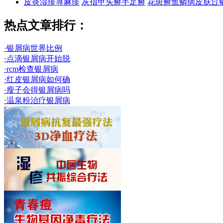
皮炎
湿疹
荨麻疹
灰指甲
头癣
手足癣
花斑癣
鱼鳞病
皮肤过
热点文章排行：
·银屑病世界比例
·点滴银屑病开始脱
·rcm检查银屑病
·红皮银屑病如何确
·瘦子会得银屑病吗
·温泉粉治疗银屑病