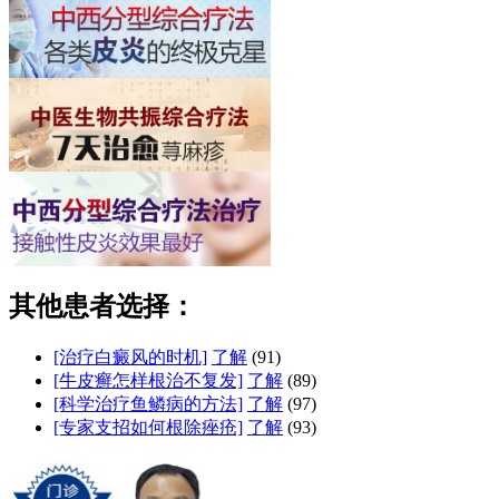
其他患者选择：
[治疗白癜风的时机]
了解
(91)
[牛皮癣怎样根治不复发]
了解
(89)
[科学治疗鱼鳞病的方法]
了解
(97)
[专家支招如何根除痤疮]
了解
(93)