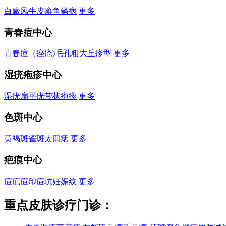
白癜风
牛皮癣
鱼鳞病
更多
青春痘中心
青春痘（痤疮)
毛孔粗大
丘疹型
更多
湿疣疱疹中心
湿疣
扁平疣
带状疱疹
更多
色斑中心
黄褐斑
雀斑
太田痣
更多
疤痕中心
痘疤
痘印
痘坑
妊娠纹
更多
重点皮肤诊疗门诊：