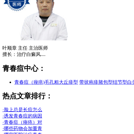
叶顺章
主任 主治医师
擅长：治疗白癜风....
青春痘中心：
青春痘（痤疮)
毛孔粗大
丘疹型
带状疱疹
脓包型
结节型
白
热点文章排行：
·脸上总是长痘怎么
·诱发青春痘的病因
·青春痘（痤疮）对
·哪些药物会加重青