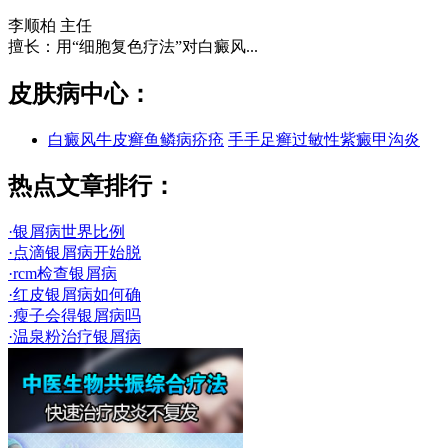
李顺柏
主任
擅长：用“细胞复色疗法”对白癜风...
皮肤病中心：
白癜风
牛皮癣
鱼鳞病
疥疮
手手足癣
过敏性紫癜
甲沟炎
热点文章排行：
·银屑病世界比例
·点滴银屑病开始脱
·rcm检查银屑病
·红皮银屑病如何确
·瘦子会得银屑病吗
·温泉粉治疗银屑病