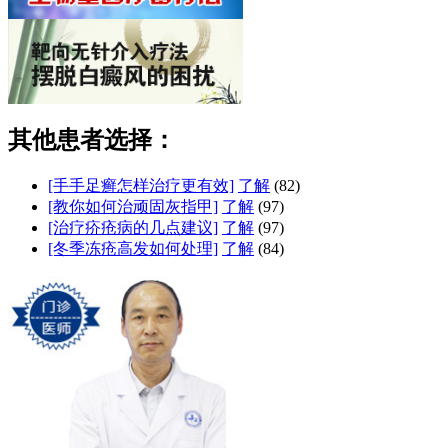
其他患者选择：
[手手足癣怎样治疗更有效]
了解
(82)
[教你如何治顽固灰指甲]
了解
(97)
[治疗疥疮病的几点建议]
了解
(97)
[冬季冻疮高发如何处理]
了解
(84)