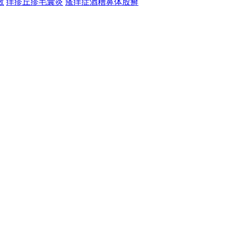
敏
痒疹
丘疹
毛囊炎
瘙痒症
酒糟鼻
体股癣