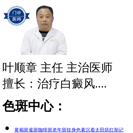
叶顺章
主任 主治医师
擅长：治疗白癜风....
色斑中心：
黄褐斑
雀斑
咖啡斑
老年斑
纹身
色素沉着
太田痣
红胎记