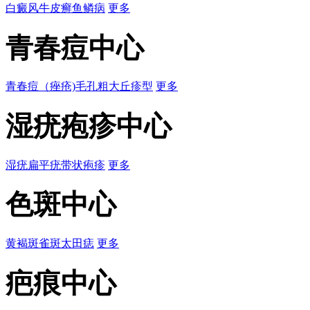
白癜风
牛皮癣
鱼鳞病
更多
青春痘中心
青春痘（痤疮)
毛孔粗大
丘疹型
更多
湿疣疱疹中心
湿疣
扁平疣
带状疱疹
更多
色斑中心
黄褐斑
雀斑
太田痣
更多
疤痕中心