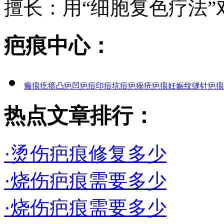
擅长：用“细胞复色疗法”对
疤痕中心：
瘢痕疙瘩
凸疤
凹疤
痘印
痘坑
痘疤
痤疮疤痕
妊娠纹
缝针疤痕
热点文章排行：
·烫伤疤痕修复多少
·烧伤疤痕需要多少
·烧伤疤痕需要多少