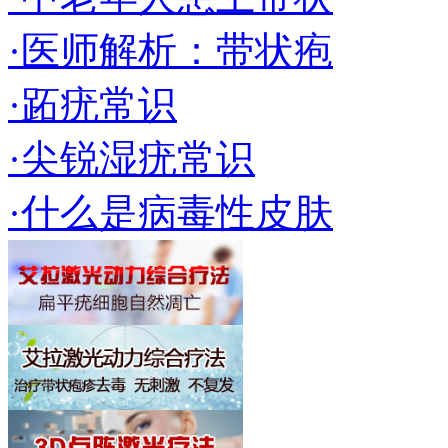
·医师解析：带状疱
·跖疣常识
·尖锐湿疣常识
·什么是病毒性皮肤