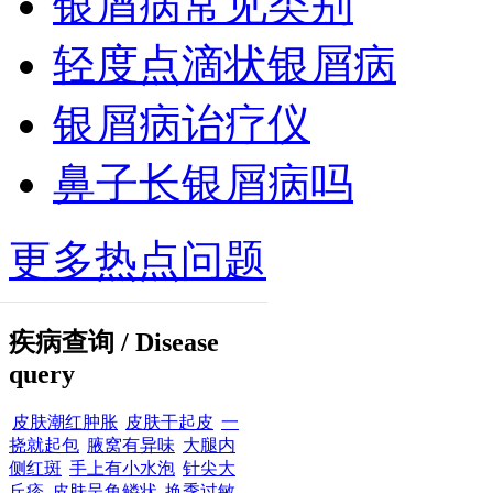
银屑病常见类别
轻度点滴状银屑病
银屑病诒疗仪
鼻子长银屑病吗
更多热点问题
疾病查询
/ Disease
query
皮肤潮红肿胀
皮肤干起皮
一
挠就起包
腋窝有异味
大腿内
侧红斑
手上有小水泡
针尖大
丘疹
皮肤呈鱼鳞状
换季过敏