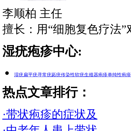
李顺柏
主任
擅长：用“细胞复色疗法”对
湿疣疱疹中心:
湿疣
扁平疣
寻常疣
跖疣
传染性软疣
生殖器疱疹
单纯性疱疹
热点文章排行：
·带状疱疹的症状及
·中老年人患上带状