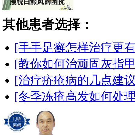
其他患者选择：
[手手足癣怎样治疗更有
[教你如何治顽固灰指甲
[治疗疥疮病的几点建议
[冬季冻疮高发如何处理