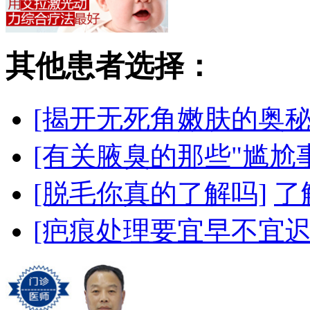
其他患者选择：
[揭开无死角嫩肤的奥秘
[有关腋臭的那些"尴尬事
[脱毛你真的了解吗]
了
[疤痕处理要宜早不宜迟