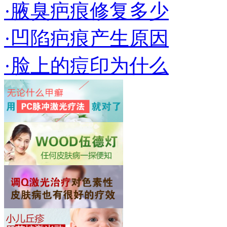
·腋臭疤痕修复多少
·凹陷疤痕产生原因
·脸上的痘印为什么