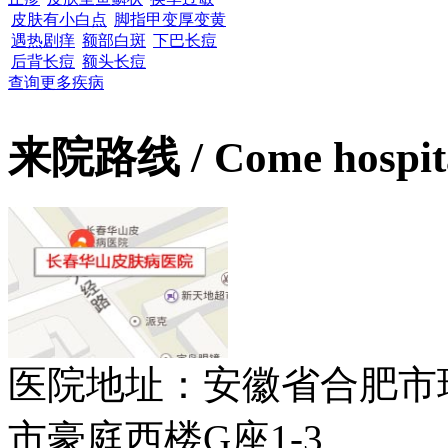
皮肤有小白点
脚指甲变厚变黄
遇热剧痒
额部白斑
下巴长痘
后背长痘
额头长痘
查询更多疾病
来院路线
/ Come hospit
医院地址：安徽省合肥市
市豪庭西楼G座1-3