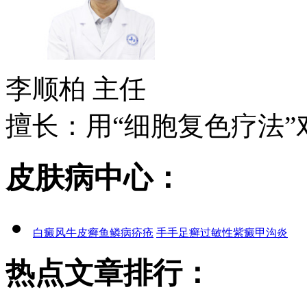
李顺柏
主任
擅长：用“细胞复色疗法”对
皮肤病中心：
白癜风
牛皮癣
鱼鳞病
疥疮
手手足癣
过敏性紫癜
甲沟炎
热点文章排行：