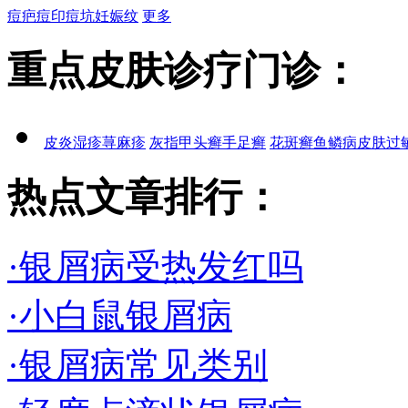
痘疤
痘印
痘坑
妊娠纹
更多
重点皮肤诊疗门诊：
皮炎
湿疹
荨麻疹
灰指甲
头癣
手足癣
花斑癣
鱼鳞病
皮肤过
热点文章排行：
·银屑病受热发红吗
·小白鼠银屑病
·银屑病常见类别