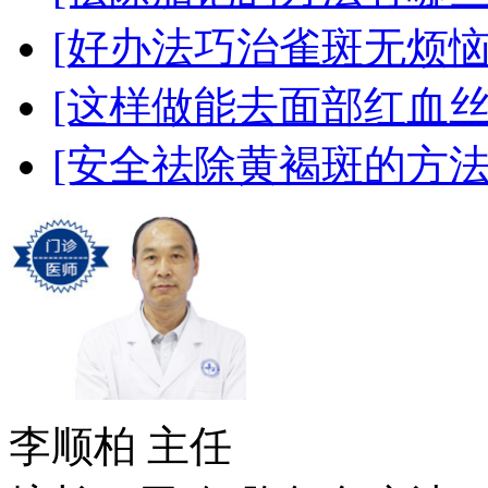
[好办法巧治雀斑无烦恼
[这样做能去面部红血丝
[安全祛除黄褐斑的方法
李顺柏
主任