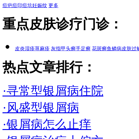
痘疤
痘印
痘坑
妊娠纹
更多
重点皮肤诊疗门诊：
皮炎
湿疹
荨麻疹
灰指甲
头癣
手足癣
花斑癣
鱼鳞病
皮肤过
热点文章排行：
·寻常型银屑病住院
·风盛型银屑病
·银屑病怎么止痒