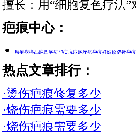
擅长：用“细胞复色疗法”对
疤痕中心：
瘢痕疙瘩
凸疤
凹疤
痘印
痘坑
痘疤
痤疮疤痕
妊娠纹
缝针疤痕
热点文章排行：
·烫伤疤痕修复多少
·烧伤疤痕需要多少
·烧伤疤痕需要多少