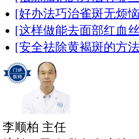
[好办法巧治雀斑无烦恼
[这样做能去面部红血丝
[安全祛除黄褐斑的方法
李顺柏
主任