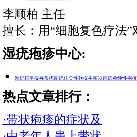
李顺柏
主任
擅长：用“细胞复色疗法”对
湿疣疱疹中心:
湿疣
扁平疣
寻常疣
跖疣
传染性软疣
生殖器疱疹
单纯性疱疹
热点文章排行：
·带状疱疹的症状及
·中老年人患上带状