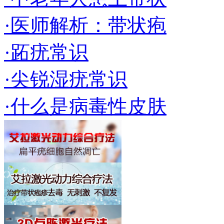
·医师解析：带状疱
·跖疣常识
·尖锐湿疣常识
·什么是病毒性皮肤