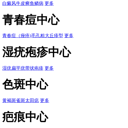
白癜风
牛皮癣
鱼鳞病
更多
青春痘中心
青春痘（痤疮)
毛孔粗大
丘疹型
更多
湿疣疱疹中心
湿疣
扁平疣
带状疱疹
更多
色斑中心
黄褐斑
雀斑
太田痣
更多
疤痕中心