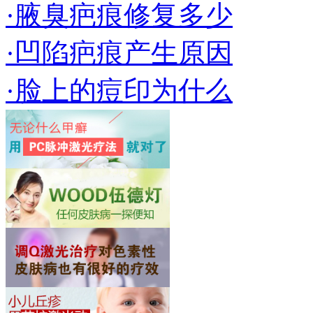
·腋臭疤痕修复多少
·凹陷疤痕产生原因
·脸上的痘印为什么