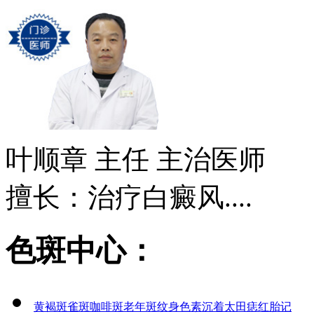
叶顺章
主任 主治医师
擅长：治疗白癜风....
色斑中心：
黄褐斑
雀斑
咖啡斑
老年斑
纹身
色素沉着
太田痣
红胎记