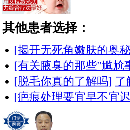
其他患者选择：
[揭开无死角嫩肤的奥秘
[有关腋臭的那些"尴尬事
[脱毛你真的了解吗]
了
[疤痕处理要宜早不宜迟