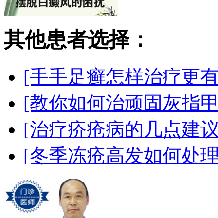
其他患者选择：
[手手足癣怎样治疗更有
[教你如何治顽固灰指甲
[治疗疥疮病的几点建议
[冬季冻疮高发如何处理