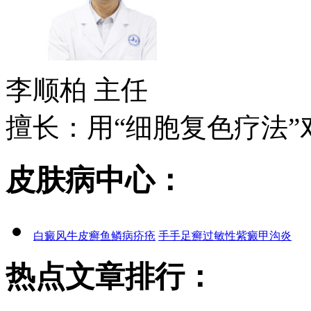
李顺柏
主任
擅长：用“细胞复色疗法”对
皮肤病中心：
白癜风
牛皮癣
鱼鳞病
疥疮
手手足癣
过敏性紫癜
甲沟炎
热点文章排行：